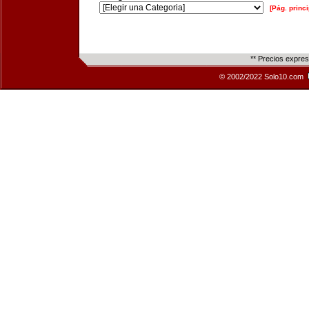
[Pág. princi
** Precios expre
© 2002/2022 Solo10.com