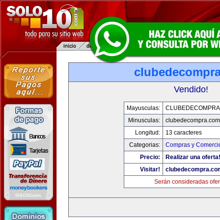
clubedecompr
Vendido!
Mayusculas:
CLUBEDECOMPRA
Minusculas:
clubedecompra.com
Longitud:
13 caracteres
Categorias:
Compras y Comercio
Precio:
Realizar una oferta
Visitar!
clubedecompra.co
Serán consideradas ofer