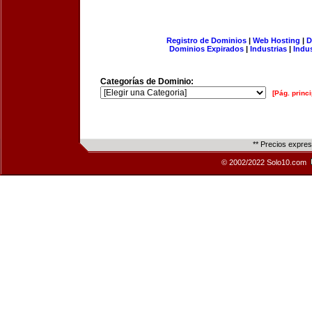
Registro de Dominios
|
Web Hosting
|
D
Dominios Expirados
|
Industrias
|
Indu
Categorías de Dominio:
[Pág. princi
** Precios expre
© 2002/2022 Solo10.com