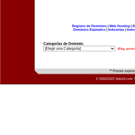
Registro de Dominios
|
Web Hosting
|
D
Dominios Expirados
|
Industrias
|
Indu
Categorías de Dominio:
[Pág. princi
** Precios expre
© 2002/2022 Solo10.com