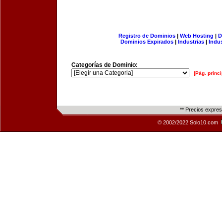
Registro de Dominios
|
Web Hosting
|
D
Dominios Expirados
|
Industrias
|
Indu
Categorías de Dominio:
[Pág. princi
** Precios expre
© 2002/2022 Solo10.com