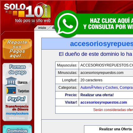
accesoriosyrepue
El dueño de este dominio lo ha
Mayusculas:
ACCESORIOSYREPUESTOS.C
Minusculas:
accesoriosyrepuestos.com
Longitud:
20 caracteres
Categorias:
AutomÃ³viles y Coches
,
Compras
Precio:
Realizar una oferta!
Visitar!
accesoriosyrepuestos.com
Serán consideradas ofer
Realizar una Oferta