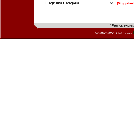
[Pág. princi
** Precios expre
© 2002/2022 Solo10.com