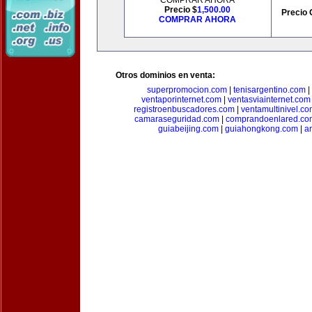
COMPRAR AHORA
Precio $
1,500.00
Precio 
COMPRAR AHORA
Otros dominios en venta:
superpromocion.com
|
tenisargentino.com
|
ventaporinternet.com
|
ventasviainternet.com
registroenbuscadores.com
|
ventamultinivel.c
camaraseguridad.com
|
comprandoenlared.co
guiabeijing.com
|
guiahongkong.com
|
a