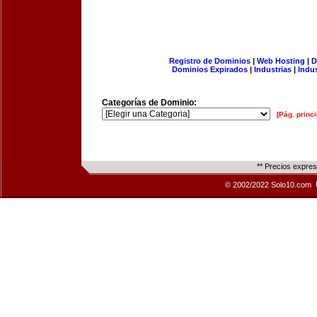
Registro de Dominios
|
Web Hosting
|
D
Dominios Expirados
|
Industrias
|
Indu
Categorías de Dominio:
[Pág. princi
** Precios expre
© 2002/2022 Solo10.com