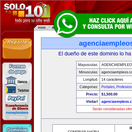
agenciaempleo
El dueño de este dominio lo ha
Mayusculas:
AGENCIAEMPLEO
Minusculas:
agenciaempleos.c
Longitud:
14 caracteres
Categorias:
Portales
,
Profesio
Precio:
$1,500.00
Visitar!
agenciaempleos.
Serán consideradas ofer
R