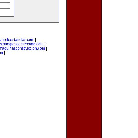
ismodeestancias.com
|
strategiasdemercado.com
|
maquinasconstruccion.com
|
om
|