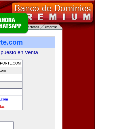
rte.com
 puesto en Venta
EPORTE.COM
.com
!
e.com
tas