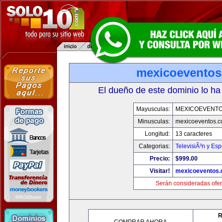
mexicoevento
El dueño de este dominio lo ha
Mayusculas:
MEXICOEVENT
Minusculas:
mexicoeventos.
Longitud:
13 caracteres
Categorias:
TelevisiÃ³n y Esp
Precio:
$999.00
Visitar!
mexicoeventos
Serán consideradas ofer
R