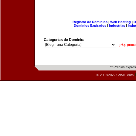
Registro de Dominios
|
Web Hosting
|
D
Dominios Expirados
|
Industrias
|
Indu
Categorías de Dominio:
[Pág. princi
** Precios expre
© 2002/2022 Solo10.com