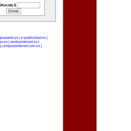
Ofrecido $
prasweb.es
|
e-publicidad.es
|
as.es
|
ventasinternet.es
|
|
comprasinternet.com.es
|