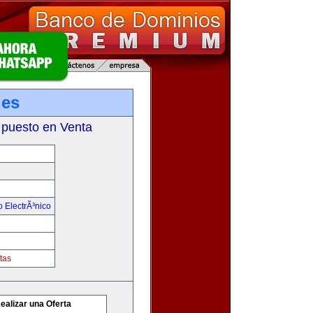
.es
 puesto en Venta
 ElectrÃ³nico
tas
ealizar una Oferta