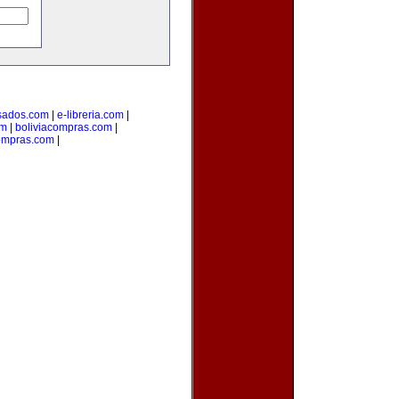
sados.com
|
e-libreria.com
|
om
|
boliviacompras.com
|
ompras.com
|