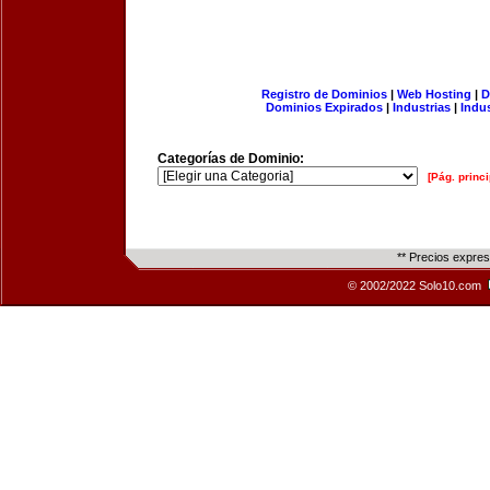
Registro de Dominios
|
Web Hosting
|
D
Dominios Expirados
|
Industrias
|
Indu
Categorías de Dominio:
[Pág. princi
** Precios expre
© 2002/2022 Solo10.com