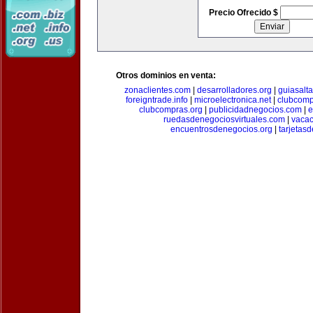
Precio Ofrecido $
Otros dominios en venta:
zonaclientes.com
|
desarrolladores.org
|
guiasalt
foreigntrade.info
|
microelectronica.net
|
clubcom
clubcompras.org
|
publicidadnegocios.com
|
e
ruedasdenegociosvirtuales.com
|
vacac
encuentrosdenegocios.org
|
tarjetas