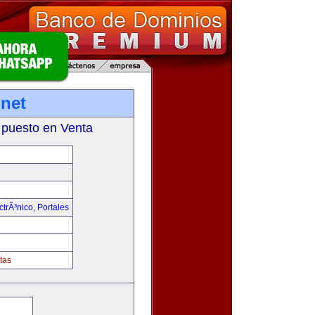
net
 puesto en Venta
trÃ³nico
,
Portales
tas