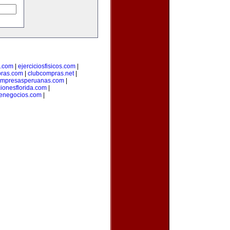
a.com
|
ejerciciosfisicos.com
|
pras.com
|
clubcompras.net
|
mpresasperuanas.com
|
ionesflorida.com
|
denegocios.com
|