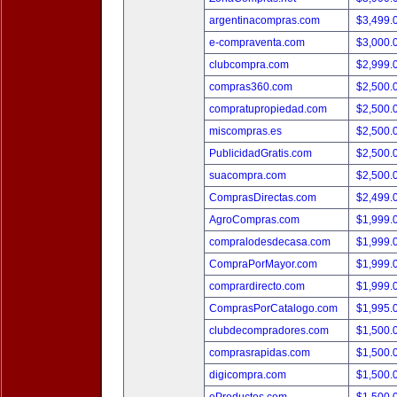
argentinacompras.com
$3,499.
e-compraventa.com
$3,000.
clubcompra.com
$2,999.
compras360.com
$2,500.
compratupropiedad.com
$2,500.
miscompras.es
$2,500.
PublicidadGratis.com
$2,500.
suacompra.com
$2,500.
ComprasDirectas.com
$2,499.
AgroCompras.com
$1,999.
compralodesdecasa.com
$1,999.
CompraPorMayor.com
$1,999.
comprardirecto.com
$1,999.
ComprasPorCatalogo.com
$1,995.
clubdecompradores.com
$1,500.
comprasrapidas.com
$1,500.
digicompra.com
$1,500.