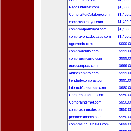
eProductos.com
$1,500.
PagosInternet.com
$1,500.
CompraPorCatalogo.com
$1,499.
comprasalmayor.com
$1,499.
compraalpormayor.com
$1,400.
compraventadecasas.com
$1,400.
agroventa.com
$999.
compradeldia.com
$999.
compraruncarro.com
$999.
eurocompras.com
$999.
onlinecompra.com
$999.
tiendadecompras.com
$995.
InternetCustomers.com
$980.
ComercioInternet.com
$950.
CompraInternet.com
$950.
comprasgrupales.com
$950.
pooldecompras.com
$950.
comprasindustriales.com
$899.