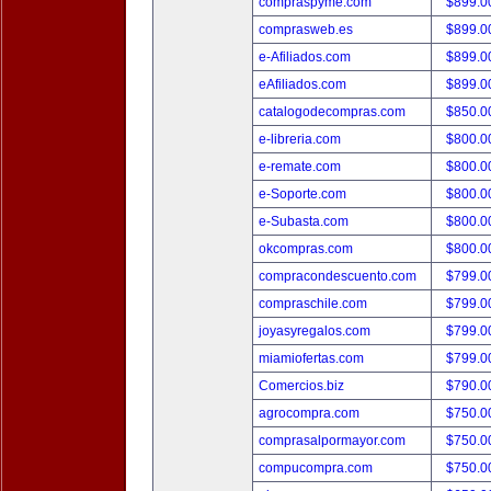
compraspyme.com
$899.
comprasweb.es
$899.
e-Afiliados.com
$899.
eAfiliados.com
$899.
catalogodecompras.com
$850.
e-libreria.com
$800.
e-remate.com
$800.
e-Soporte.com
$800.
e-Subasta.com
$800.
okcompras.com
$800.
compracondescuento.com
$799.
compraschile.com
$799.
joyasyregalos.com
$799.
miamiofertas.com
$799.
Comercios.biz
$790.
agrocompra.com
$750.
comprasalpormayor.com
$750.
compucompra.com
$750.