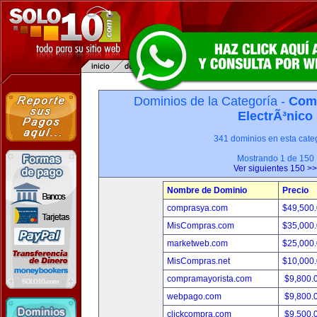
Dominios de la Categoría -
Com
ElectrÃ³nico
341 dominios en esta categ
Mostrando 1 de 150
Ver siguientes 150 >>
Nombre de Dominio
Precio
comprasya.com
$49,500
MisCompras.com
$35,000
marketweb.com
$25,000
MisCompras.net
$10,000
compramayorista.com
$9,800.
webpago.com
$9,800.
clickcompra.com
$9,500.