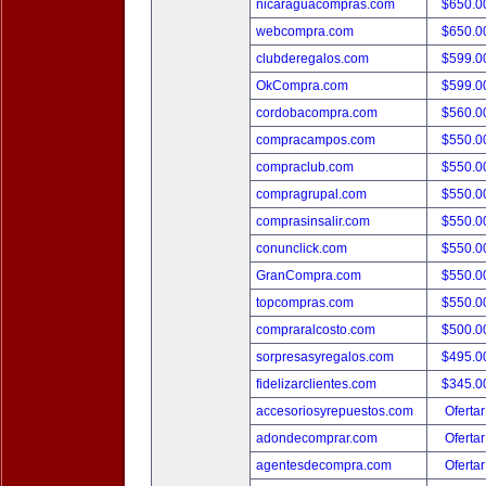
nicaraguacompras.com
$650.
webcompra.com
$650.
clubderegalos.com
$599.
OkCompra.com
$599.
cordobacompra.com
$560.
compracampos.com
$550.
compraclub.com
$550.
compragrupal.com
$550.
comprasinsalir.com
$550.
conunclick.com
$550.
GranCompra.com
$550.
topcompras.com
$550.
compraralcosto.com
$500.
sorpresasyregalos.com
$495.
fidelizarclientes.com
$345.
accesoriosyrepuestos.com
Ofertar
adondecomprar.com
Ofertar
agentesdecompra.com
Ofertar