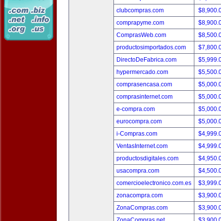
clubcompras.com
$8,900.
comprapyme.com
$8,900.
ComprasWeb.com
$8,500.
productosimportados.com
$7,800.
DirectoDeFabrica.com
$5,999.
hypermercado.com
$5,500.
comprasencasa.com
$5,000.
comprasinternet.com
$5,000.
e-compra.com
$5,000.
eurocompra.com
$5,000.
i-Compras.com
$4,999.
VentasInternet.com
$4,999.
productosdigitales.com
$4,950.
usacompra.com
$4,500.
comercioelectronico.com.es
$3,999.
zonacompra.com
$3,900.
ZonaCompras.com
$3,900.
ZonaCompras.net
$3,900.